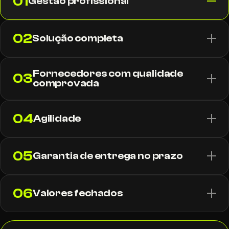
01
Gestão profissional
02
Solução completa
Fornecedores com qualidade
03
comprovada
04
Agilidade
05
Garantia de entrega no prazo
06
Valores fechados