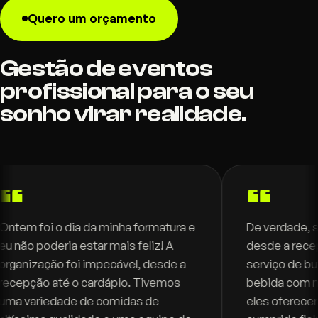
Quero um orçamento
Gestão de eventos
profissional para o seu
sonho virar realidade.
 dia da minha formatura e
De verdade, só tenho elog
ia estar mais feliz! A
desde a recepção, decor
 foi impecável, desde a
serviço de buffet incrível
é o cardápio. Tivemos
bebida com muita fartura
ade de comidas de
eles ofereceram em contr