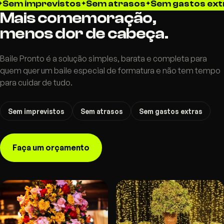
mprevistos
Sem atrasos
Sem gastos extras
S
Mais comemoração,
menos dor de cabeça.
Baile Pronto é a solução simples, barata e completa para
quem quer um baile especial de formatura e não tem tempo
para cuidar de tudo.
Sem imprevistos
Sem atrasos
Sem gastos extras
Faça um orçamento